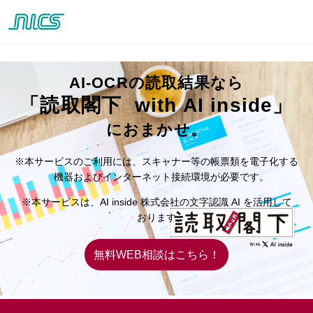
AI-OCRの読取結果なら
「読取閣下 with AI inside」
におまかせ。
※本サービスのご利用には、スキャナー等の帳票類を電子化する
機器およびインターネット接続環境が必要です。
※本サービスは、AI inside 株式会社の文字認識 AI を活用して
おります。
無料WEB相談はこちら！